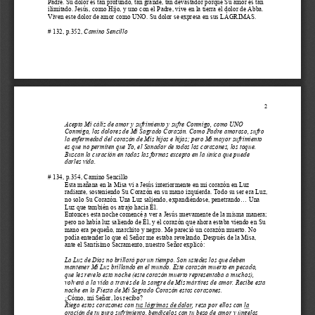
Padre. Su dolor es tan profundo, tan grande, tan devastador porque Su amor es tan 
ilimitado. Jesús
,
como Hijo, y uno con el Padre, vive en la tierra el dolor de Abba. 
Viven este dolor de amor como UNO. Su dolor se expresa en sus LÁGRIMAS.
# 132, p.352, 
Camino Sencillo
2
Acepta Mi cáliz de amor y sufrimiento y sufre Conmigo, como UNO 
Conmigo, los dolores de Mi Sagrado Corazón. Como Padre amoroso, sufro 
la enfermedad del corazón de Mis hijos e hijas; pero Mi mayor sufrimiento 
es que no permiten que Yo, el Sanador de todos l
os corazones, los toque. 
Buscan la curación en todas las formas excepto en la única que puede 
darles vida.
# 134, p.354, 
Camino Sencillo
Esta mañana en la Misa vi a Jesús interiormente en mi corazón en Luz 
radiante
,
sosteniendo Su Corazón en su mano izquierda. Todo su ser era Luz, 
no solo Su Corazón. Una Luz saliendo, expandiéndose, penetrando... 
Una 
Luz que también 
os 
atrajo hacia Él.
Entonces esta noche comencé a ver a Jesús nuevamente de la misma manera; 
pero no había luz saliendo de Él, y el corazón que ahora estaba viendo en Su 
mano era pequeño, marchito y negro. Me pareció un corazón muerto. No 
podía entender lo que el Señor me est
aba revelando. Después de la Misa, 
ante el Santísimo Sacramento, nuestro Señor explicó:
La Luz de Dios no brillará por un tiempo. Son ustedes los que deben 
mantener Mi Luz brillando en el mundo. Este corazón muerto en pecado, 
que les revelo esta noche (este corazón muerto represent
aba
a muchos), 
volverá a la vida a través de la sangre de Mis mártires de amor. Recibe esta 
noche en la Fiesta de Mi Sagrado Corazón estos corazones.
¿Cómo, mi Señor, los recibo?
Riega estos corazones con 
tus lágrimas de dolor
, reza por ellos con 
la 
oración de tu puro sufrimiento
, bendícelos con tu beso de amor y úngelos 