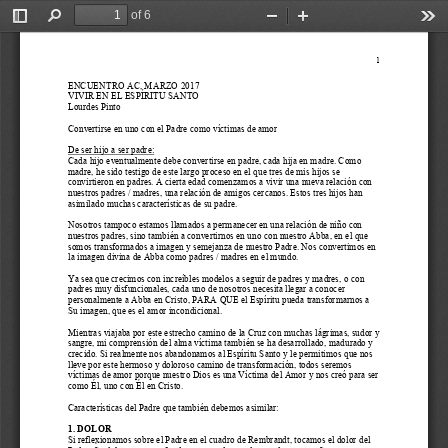
of 6
Toggle
Find
Zoom
Zoom
Too
Sidebar
Out
In
1
ENCUENTRO 
AC,
MARZO 2017
VIVIR EN EL ESPÍRITU SANTO
Lourdes Pinto
Convertirse en uno con el Padre como víctimas de amor
De 
ser h
ijo a 
ser p
adre:
Cada hijo eventualmente debe convertirse en padre, cada hija en madre. Como 
madre
, he sido testigo de este largo proceso en el que tres de mis hijos se 
convirtieron en padres. A cierta edad comenzamos a vivir una nueva relación con 
nuestros padres / madres, una relación de amigos cercanos. Estos tres hijos han 
asimilado 
muchas
características de su padre.
Nosotros tampoco estamos llamados a permanecer en 
una
relación de niño con 
nuestro
s
padre
s
, sino también a convertirnos en uno con nuestro Abba, en el que 
somos transformados a imagen y semejanza de nuestro Padre. Nos convertimos en 
la imagen divina de Abba como padres / madres en el mundo.
Ya sea que crecimos con increíbles modelos a seguir de padres y madres, o con 
padres muy disfuncionales, cada uno de nosotros necesita llegar a conocer 
personalmente a Abba en Cristo, PARA QUE el Espíritu pueda transformarnos a 
Su imagen, que es el amor in
condicional.
Mientras viajaba por este estrecho camino de la Cruz con muchas lágrimas, sudor y 
sangre, mi comprensión del alma víctima también se ha desarrollado, madurado y 
crecido. Si realmente nos abandonamos al Espíritu Santo y le permitimos que nos 
lleve por este 
hermoso y doloroso camino de transformación, todos seremos 
víctimas de amor porque nuestro Dios es una Víctima del Amor y nos creó para ser 
como Él, uno con Él en Cristo.
Características del Padre que también debemos asimilar:
1. DOLOR
Si reflexionamos sobre el Padre en el cuadro de Rembrandt, tocamos el dolor del 