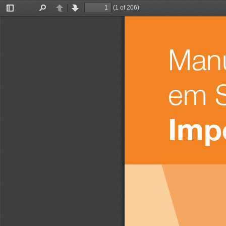
(1 of 206)
Toggle
Find
Previous
Next
Sidebar
Manu
em S
Imp