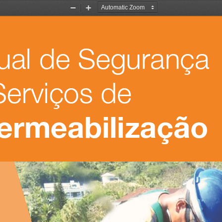
Zoom
Zoom
Out
In
al de Segurança 
erviços de
ermeabilização