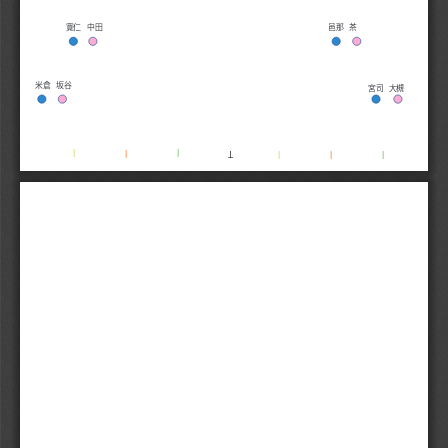
寛仁 中田
邑那 茶
米倉 坂谷
宮司 大槻
l
l
l
l
l
l
T