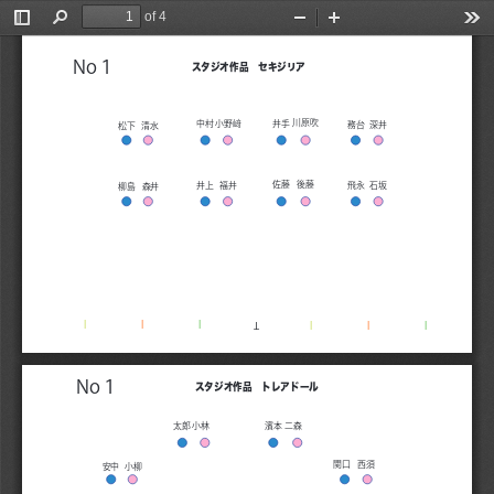
of 4
Toggle
Find
Zoom
Zoom
Too
Sidebar
Out
In
No１
スタジオ作品 セキジリア
川原吹
中村
小野﨑
井手
務台 深井
松下 清水
佐藤
後藤
井上
福井
飛永 石坂
柳島 森井
l
l
l
l
l
l
T
No１
スタジオ作品 トレアドール
太郎
小林
濱本二森
関口
西須
安中
小柳