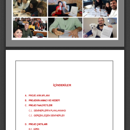
Haziran
İ
ÇİNDEKİLER
A.
PROJE ARKAPLANI
B.
PROJENİN AMACI VE HEDEFİ
C.
PROJE FAALİYETLERİ
SEMİNERLERİN PLANLANMASI
C.1.
C.2.
GERÇEKLEŞEN SEMİNERLE
R
D.
PROJE ÇIKTILARI
D.1. GİRİŞ