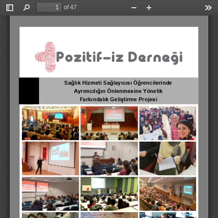
of 47
Toggle
Find
Zoom
Zoom
Too
Sidebar
Out
In
Sağlık Hizmeti Sağlayıcısı Öğrencilerinde
Ayrımcılığın Önlenmesine Yönelik
Farkındalık Geliştirme Projesi